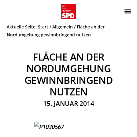
Zur
Zum
Hauptnavigation
Inhalt
Wir.
ATTENDORN
springen
springen
Aktuelle Seite:
Start
/
Allgemein
/
Fläche an der
Leben.
SPD
Attendorn.
Nordumgehung gewinnbringend nutzen
FLÄCHE AN DER
NORDUMGEHUNG
GEWINNBRINGEND
NUTZEN
15. JANUAR 2014