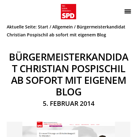
Zur
Zum
Hauptnavigation
Inhalt
Wir.
ATTENDORN
springen
springen
Aktuelle Seite:
Start
/
Allgemein
/
Bürgermeisterkandidat
Leben.
SPD
Attendorn.
Christian Pospischil ab sofort mit eigenem Blog
BÜRGERMEISTERKANDIDA
T CHRISTIAN POSPISCHIL
AB SOFORT MIT EIGENEM
BLOG
5. FEBRUAR 2014