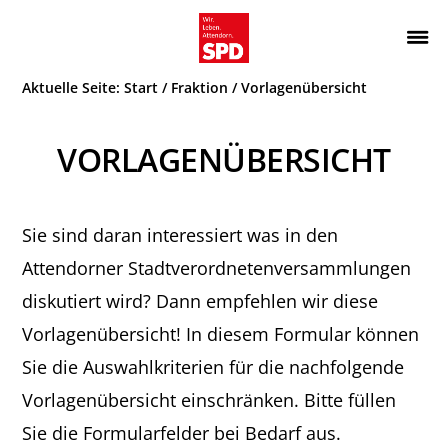
Zur
Zum
Hauptnavigation
Inhalt
Wir.
ATTENDORN
springen
springen
Aktuelle Seite:
Start
/
Fraktion
/
Vorlagenübersicht
Leben.
SPD
Attendorn.
VORLAGENÜBERSICHT
Sie sind daran interessiert was in den
Attendorner Stadtverordnetenversammlungen
diskutiert wird? Dann empfehlen wir diese
Vorlagenübersicht! In diesem Formular können
Sie die Auswahlkriterien für die nachfolgende
Vorlagenübersicht einschränken. Bitte füllen
Sie die Formularfelder bei Bedarf aus.