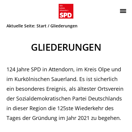
Zur
Zum
Hauptnavigation
Inhalt
Wir.
ATTENDORN
springen
springen
Aktuelle Seite:
Start
/
Gliederungen
Leben.
SPD
Attendorn.
GLIEDERUNGEN
124 Jahre SPD in Attendorn, im Kreis Olpe und
im Kurkölnischen Sauerland. Es ist sicherlich
ein besonderes Ereignis, als ältester Ortsverein
der Sozialdemokratischen Partei Deutschlands
in dieser Region die 125ste Wiederkehr des
Tages der Gründung im Jahr 2021 zu begehen.