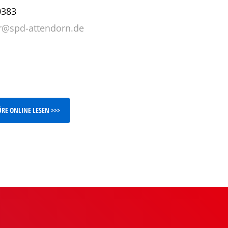
0383
fer@spd-attendorn.de
E ONLINE LESEN >>>