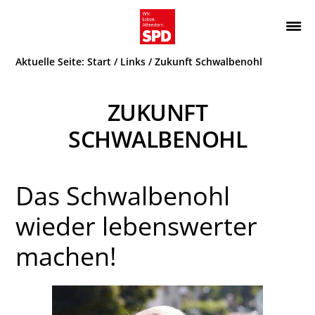
Zur
Zum
Hauptnavigation
Inhalt
Wir.
ATTENDORN
springen
springen
Aktuelle Seite:
Start
/
Links
/
Zukunft Schwalbenohl
Leben.
SPD
Attendorn.
ZUKUNFT
SCHWALBENOHL
Das Schwalbenohl
wieder lebenswerter
machen!