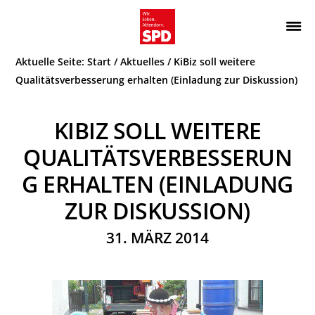
Zur
Zum
Hauptnavigation
Inhalt
Wir.
ATTENDORN
springen
springen
Aktuelle Seite:
Start
/
Aktuelles
/
KiBiz soll weitere
Leben.
SPD
Attendorn.
Qualitätsverbesserung erhalten (Einladung zur Diskussion)
KIBIZ SOLL WEITERE
QUALITÄTSVERBESSERUN
G ERHALTEN (EINLADUNG
ZUR DISKUSSION)
31. MÄRZ 2014