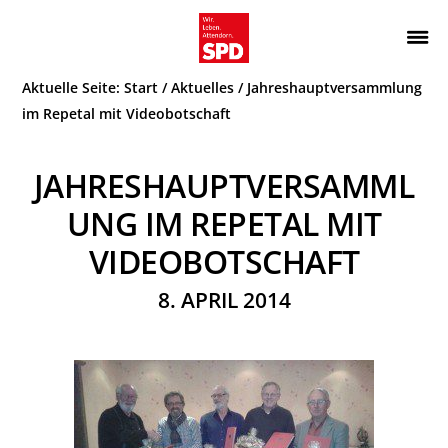
Zur
Zum
Hauptnavigation
Inhalt
Wir.
ATTENDORN
springen
springen
Aktuelle Seite:
Start
/
Aktuelles
/
Jahreshauptversammlung
Leben.
SPD
Attendorn.
im Repetal mit Videobotschaft
JAHRESHAUPTVERSAMML
UNG IM REPETAL MIT
VIDEOBOTSCHAFT
8. APRIL 2014