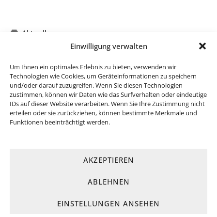
Aktuelles
Einwilligung verwalten
Um Ihnen ein optimales Erlebnis zu bieten, verwenden wir
Technologien wie Cookies, um Geräteinformationen zu speichern
und/oder darauf zuzugreifen. Wenn Sie diesen Technologien
zustimmen, können wir Daten wie das Surfverhalten oder eindeutige
IDs auf dieser Website verarbeiten. Wenn Sie Ihre Zustimmung nicht
erteilen oder sie zurückziehen, können bestimmte Merkmale und
Funktionen beeinträchtigt werden.
AKZEPTIEREN
ABLEHNEN
© 2026
SPD Attendorn
· Konzept & Umsetzung:
FREY PRINT +
MEDIA
EINSTELLUNGEN ANSEHEN
STARTSEITE
KONTAKT
COOKIES
DATENSCHUTZ