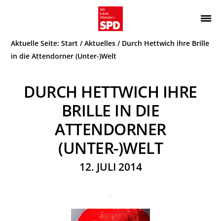
Zur
Zum
Hauptnavigation
Inhalt
Wir.
ATTENDORN
springen
springen
Aktuelle Seite:
Start
/
Aktuelles
/
Durch Hettwich ihre Brille
Leben.
SPD
Attendorn.
in die Attendorner (Unter-)Welt
DURCH HETTWICH IHRE
BRILLE IN DIE
ATTENDORNER
(UNTER-)WELT
12. JULI 2014