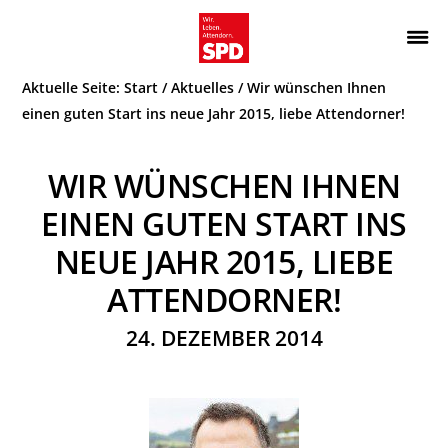
Zur
Zum
Hauptnavigation
Inhalt
Wir.
ATTENDORN
springen
springen
Aktuelle Seite:
Start
/
Aktuelles
/
Wir wünschen Ihnen
Leben.
SPD
Attendorn.
einen guten Start ins neue Jahr 2015, liebe Attendorner!
WIR WÜNSCHEN IHNEN
EINEN GUTEN START INS
NEUE JAHR 2015, LIEBE
ATTENDORNER!
24. DEZEMBER 2014