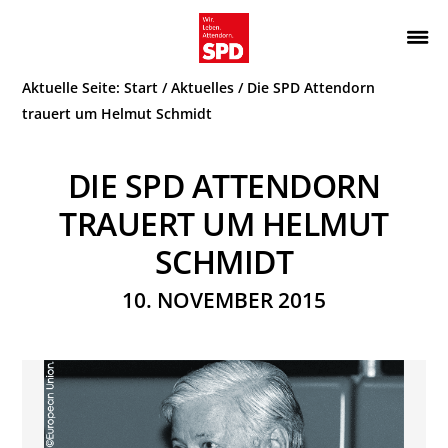
Zur
Zum
Hauptnavigation
Inhalt
Wir.
ATTENDORN
springen
springen
Aktuelle Seite:
Start
/
Aktuelles
/
Die SPD Attendorn
Leben.
SPD
Attendorn.
trauert um Helmut Schmidt
DIE SPD ATTENDORN
TRAUERT UM HELMUT
SCHMIDT
10. NOVEMBER 2015