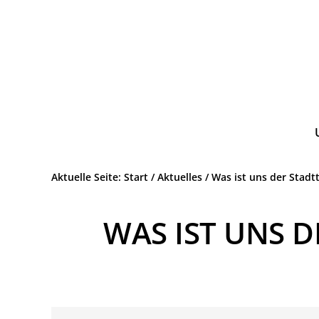
Zur
Zum
Hauptnavigation
Inhalt
springen
springen
Wir.
ATTENDORN
Leben.
SPD
Attendorn.
Aktuelle Seite:
Start
/
Aktuelles
/
Was ist uns der Stadt
WAS IST UNS 