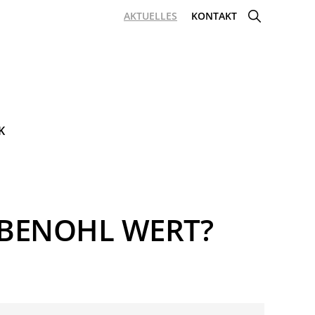
SHOW
AKTUELLES
KONTAKT
SEARCH
K
LBENOHL WERT?