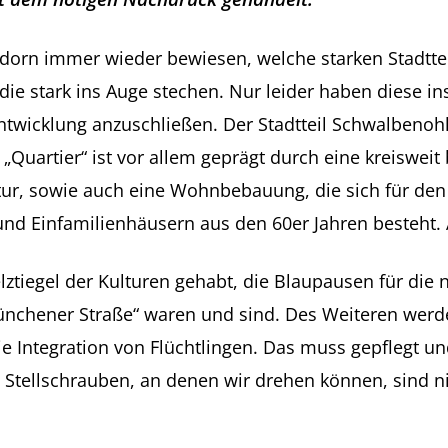
dorn immer wieder bewiesen, welche starken Stadttei
die stark ins Auge stechen. Nur leider haben diese i
ntwicklung anzuschließen. Der Stadtteil Schwalbenoh
 „Quartier“ ist vor allem geprägt durch eine kreisweit
ktur, sowie auch eine Wohnbebauung, die sich für de
d Einfamilienhäusern aus den 60er Jahren besteht. Ab
ztiegel der Kulturen gehabt, die Blaupausen für die
chener Straße“ waren und sind. Des Weiteren werden 
 die Integration von Flüchtlingen. Das muss gepfleg
Die Stellschrauben, an denen wir drehen können, sin