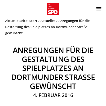
Zur
Zum
Hauptnavigation
Inhalt
Wir.
ATTENDORN
springen
springen
Aktuelle Seite:
Start
/
Aktuelles
/
Anregungen für die
Leben.
SPD
Attendorn.
Gestaltung des Spielplatzes an Dortmunder Straße
gewünscht
ANREGUNGEN FÜR DIE
GESTALTUNG DES
SPIELPLATZES AN
DORTMUNDER STRASSE G
EWÜNSCHT
4. FEBRUAR 2016