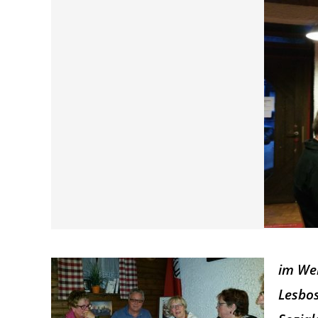
im Wei
Lesbos