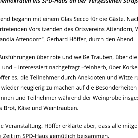
demokraten ins SPD-Haus an der Vergessenen Straß
end begann mit einem Glas Secco für die Gäste. Nac
ertretenden Vorsitzenden des Ortsvereins Attendorn, 
landia Attendorn“, Gerhard Höffer, durch den Abend.
Ausführungen über rote und weiße Trauben, über die
 und – interessiert nachgefragt –feinherb, über Kork
ffer es, die Teilnehmer durch Anekdoten und Witze 
wieder neugierig zu machen auf die Besonderheiten
erinnen und Teilnehmer während der Weinprobe insg
s Brot, Käse und Weintrauben.
le Veranstaltung. Höffer erklärte aber, dass alle mi
ge Zeit im SPD-Haus gemütlich beisammen.