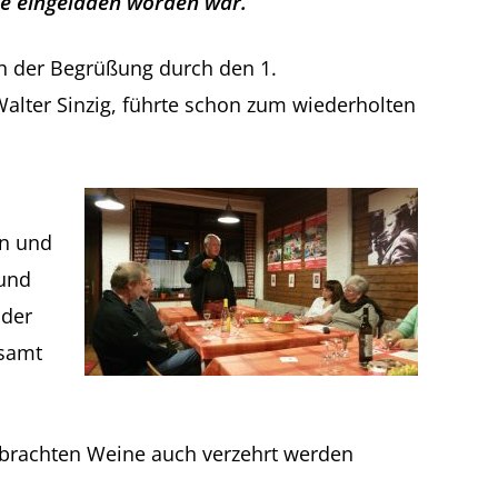
e eingeladen worden war.
h der Begrüßung durch den 1.
Walter Sinzig, führte schon zum wiederholten
en und
rund
 der
esamt
tgebrachten Weine auch verzehrt werden