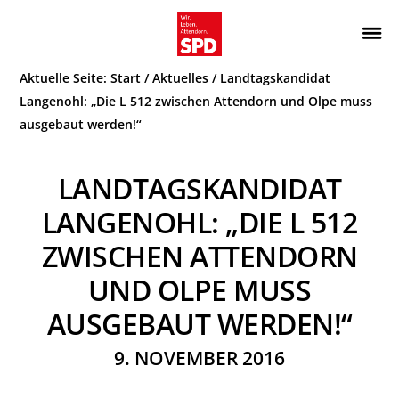
Zur
Zum
Hauptnavigation
Inhalt
Wir.
ATTENDORN
springen
springen
Aktuelle Seite:
Start
/
Aktuelles
/
Landtagskandidat
Leben.
SPD
Attendorn.
Langenohl: „Die L 512 zwischen Attendorn und Olpe muss
ausgebaut werden!“
LANDTAGSKANDIDAT
LANGENOHL: „DIE L 512
ZWISCHEN ATTENDORN
UND OLPE MUSS
AUSGEBAUT WERDEN!“
9. NOVEMBER 2016