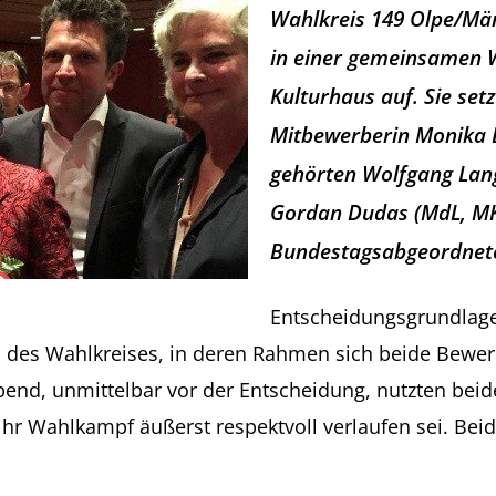
Wahlkreis 149 Olpe/Märki
in einer gemeinsamen 
Kulturhaus auf. Sie set
Mitbewerberin Monika B
gehörten Wolfgang Lang
Gordan Dudas (MdL, MK
Bundestagsabgeordnete
Entscheidungsgrundlage
s Wahlkreises, in deren Rahmen sich beide Bewerber
bend, unmittelbar vor der Entscheidung, nutzten beid
hr Wahlkampf äußerst respektvoll verlaufen sei. Bei