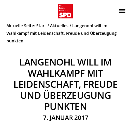
Zur
Zum
Hauptnavigation
Inhalt
Wir.
ATTENDORN
springen
springen
Aktuelle Seite:
Start
/
Aktuelles
/
Langenohl will im
Leben.
SPD
Attendorn.
Wahlkampf mit Leidenschaft, Freude und Überzeugung
punkten
LANGENOHL WILL IM
WAHLKAMPF MIT
LEIDENSCHAFT, FREUDE
UND ÜBERZEUGUNG
PUNKTEN
7. JANUAR 2017