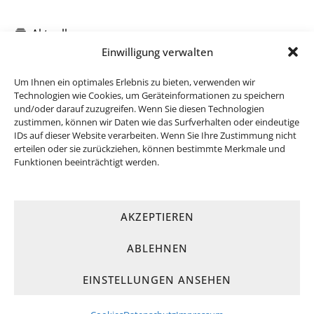
Aktuelles
Einwilligung verwalten
Um Ihnen ein optimales Erlebnis zu bieten, verwenden wir
Technologien wie Cookies, um Geräteinformationen zu speichern
und/oder darauf zuzugreifen. Wenn Sie diesen Technologien
zustimmen, können wir Daten wie das Surfverhalten oder eindeutige
IDs auf dieser Website verarbeiten. Wenn Sie Ihre Zustimmung nicht
erteilen oder sie zurückziehen, können bestimmte Merkmale und
Funktionen beeinträchtigt werden.
AKZEPTIEREN
ABLEHNEN
© 2026
SPD Attendorn
· Konzept & Umsetzung:
FREY PRINT +
MEDIA
EINSTELLUNGEN ANSEHEN
STARTSEITE
KONTAKT
COOKIES
DATENSCHUTZ
IMPRESSUM