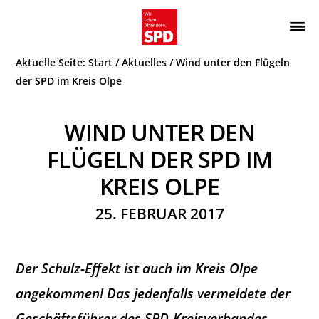
Zur
Zum
Hauptnavigation
Inhalt
Wir.
ATTENDORN
springen
springen
Aktuelle Seite:
Start
/
Aktuelles
/
Wind unter den Flügeln
Leben.
SPD
Attendorn.
der SPD im Kreis Olpe
WIND UNTER DEN
FLÜGELN DER SPD IM
KREIS OLPE
25. FEBRUAR 2017
Der Schulz-Effekt ist auch im Kreis Olpe
angekommen! Das jedenfalls vermeldete der
Geschäftsführer des SPD-Kreisverbandes,