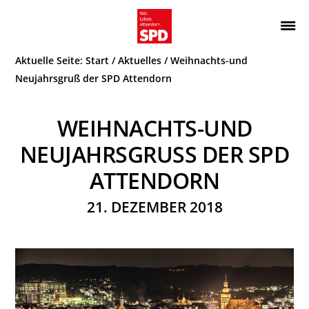
Zur
Zum
Hauptnavigation
Inhalt
Wir.
ATTENDORN
springen
springen
Aktuelle Seite:
Start
/
Aktuelles
/
Weihnachts-und
Leben.
SPD
Attendorn.
Neujahrsgruß der SPD Attendorn
WEIHNACHTS-UND
NEUJAHRSGRUSS DER SPD A
TTENDORN
21. DEZEMBER 2018