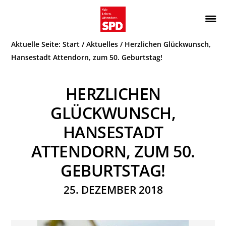
Zur
Zum
Hauptnavigation
Inhalt
Wir.
ATTENDORN
springen
springen
Aktuelle Seite:
Start
/
Aktuelles
/
Herzlichen Glückwunsch,
Leben.
SPD
Attendorn.
Hansestadt Attendorn, zum 50. Geburtstag!
HERZLICHEN
GLÜCKWUNSCH,
HANSESTADT
ATTENDORN, ZUM 50.
GEBURTSTAG!
25. DEZEMBER 2018