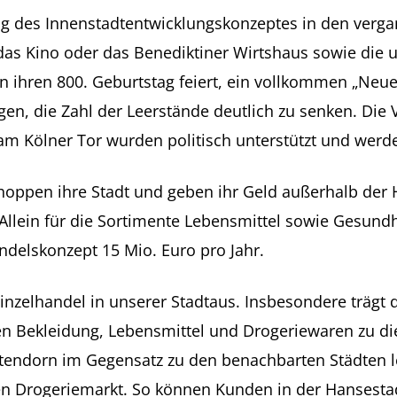
g des Innenstadtentwicklungskonzeptes in den vergang
das Kino oder das Benediktiner Wirtshaus sowie die
hren ihren 800. Geburtstag feiert, ein vollkommen „
gen, die Zahl der Leerstände deutlich zu senken. Die
 am Kölner Tor wurden politisch unterstützt und we
hoppen ihre Stadt und geben ihr Geld außerhalb der 
llein für die Sortimente Lebensmittel sowie Gesundh
ndelskonzept 15 Mio. Euro pro Jahr.
Einzelhandel in unserer Stadtaus. Insbesondere trägt 
n Bekleidung, Lebensmittel und Drogeriewaren zu die
tendorn im Gegensatz zu den benachbarten Städten l
en Drogeriemarkt. So können Kunden in der Hansest