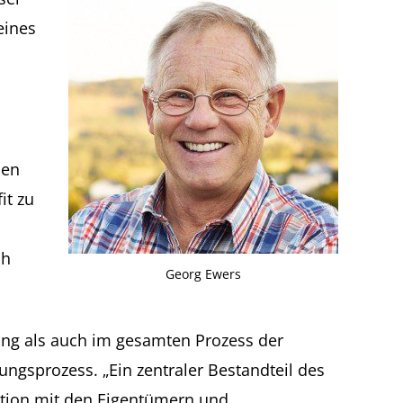
eines
den
it zu
ch
Georg Ewers
itung als auch im gesamten Prozess der
ngsprozess. „Ein zentraler Bestandteil des
tion mit den Eigentümern und