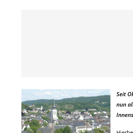
Seit O
nun al
Innens
Hierbe