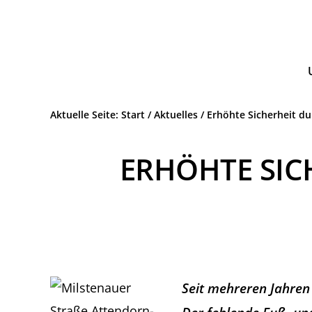
Zur
Zum
Hauptnavigation
Inhalt
Wir.
ATTENDORN
springen
springen
Leben.
SPD
Attendorn.
Aktuelle Seite:
Start
/
Aktuelles
/
Erhöhte Sicherheit d
ERHÖHTE SIC
Seit mehreren Jahren 