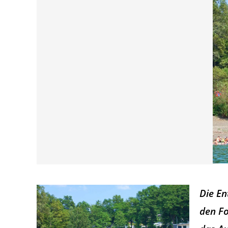
Die E
den Fo