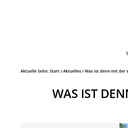
Zur
Zum
Hauptnavigation
Inhalt
springen
springen
Wir.
ATTENDORN
Leben.
SPD
Attendorn.
Aktuelle Seite:
Start
/
Aktuelles
/
Was ist denn mit der
WAS IST DE