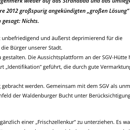
genmerk wieder auf das Strandbad und das umliegen
hre 2012 großspurig angekündigten „großen Lösung
h gesagt: Nichts.
t unbefriedigend und äußerst deprimierend für die
 die Bürger unserer Stadt.
u gestalten. Die Aussichtsplattform an der SGV-Hütte 
rt „Identifikation“ geführt, die durch gute Vermarktu
Weg gebracht werden. Gemeinsam mit dem SGV als unmit
feld der Waldenburger Bucht unter Berücksichtigung
änzlich einer „Frischzellenkur“ zu unterziehen. Es war