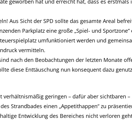
räte geworben hat und erreicht hat, dass es erstmal
ln! Aus Sicht der SPD sollte das gesamte Areal bef
den Parkplatz eine große „Spiel- und Sportzone“ er
nteuerspielplatz umfunktioniert werden und gemein
ndruck vermitteln.
sind nach den Beobachtungen der letzten Monate offen
sollte diese Enttäuschung nun konsequent dazu genut
t verhältnismäßig geringen – dafür aber sichtbaren –
es Strandbades einen „Appetithappen“ zu präsentiere
hhaltige Entwicklung des Bereiches nicht verloren geht