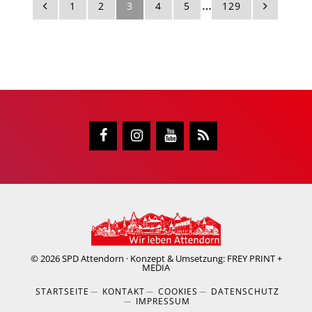
Weggelassene
…
1
2
3
4
5
129
Zwischenseiten
© 2026
SPD Attendorn
· Konzept & Umsetzung:
FREY PRINT +
MEDIA
STARTSEITE
KONTAKT
COOKIES
DATENSCHUTZ
IMPRESSUM