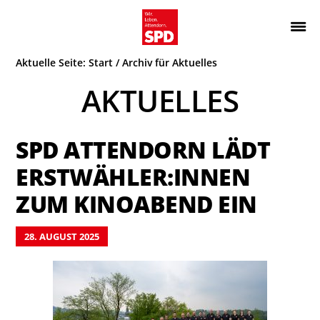
Zur
Zum
Hauptnavigation
Inhalt
Wir.
ATTENDORN
springen
springen
Aktuelle Seite:
Start
/
Archiv für Aktuelles
Leben.
SPD
Attendorn.
AKTUELLES
SPD ATTENDORN LÄDT
ERSTWÄHLER:INNEN
ZUM KINOABEND EIN
28. AUGUST 2025